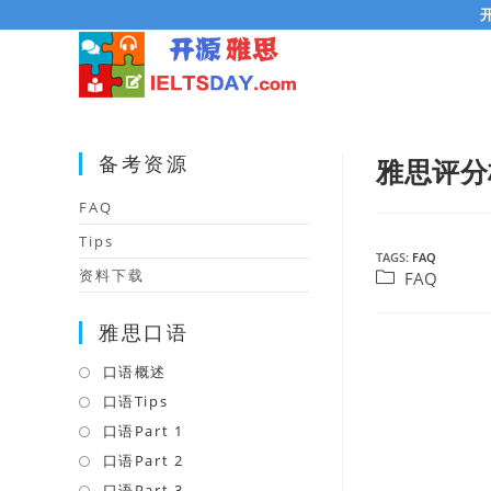
Skip
to
content
备考资源
雅思评分
FAQ
Tips
TAGS:
FAQ
资料下载
Post
FAQ
category:
雅思口语
口语概述
Opens
in
口语Tips
Opens
a
in
口语Part 1
Opens
new
a
in
口语Part 2
Opens
tab
new
a
in
口语Part 3
Opens