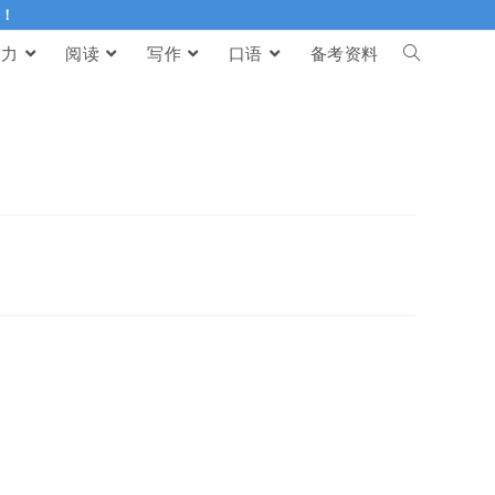
伴！
听力
阅读
写作
口语
备考资料