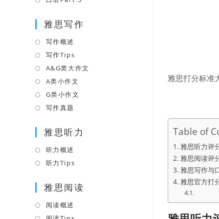
tab
new
a
in
tab
雅思写作
new
a
tab
new
写作概述
Opens
tab
in
写作Tips
Opens
a
in
A&G类大作文
Opens
雅思打分标准
new
a
in
A类小作文
Opens
tab
new
a
in
G类小作文
Opens
tab
new
a
in
写作真题
Opens
tab
new
a
in
Table of C
tab
雅思听力
new
a
tab
new
雅思听力评
听力概述
Opens
tab
雅思阅读评
in
听力Tips
Opens
雅思写作与
a
in
雅思官方打
雅思阅读
new
a
tab
new
阅读概述
Opens
tab
雅思听力
in
阅读Tips
Opens