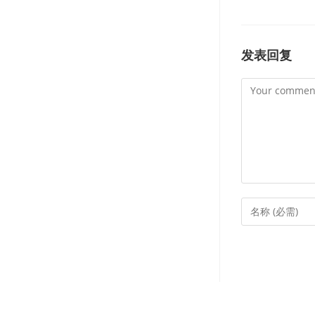
发表回复
Comment
Enter
your
name
or
username
to
comment