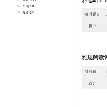
a
in
阅读A类
Opens
new
a
in
阅读G类
Opens
答对题目
tab
new
a
in
tab
new
a
得分
tab
new
tab
雅思阅读
答对题目
得分