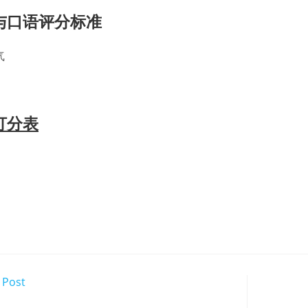
与口语评分标准
气
打分表
 Post