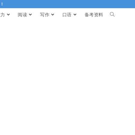
伴！
听力
阅读
写作
口语
备考资料