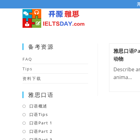
Skip
to
content
备考资源
雅思口语Pa
动物
FAQ
Tips
Describe an
anima…
资料下载
雅思口语
口语概述
Opens
in
口语Tips
Opens
a
in
口语Part 1
Opens
new
a
in
口语Part 2
Opens
tab
new
a
in
口语Part 3
Opens