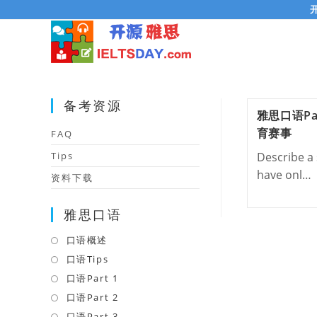
Skip
to
content
备考资源
雅思口语Pa
育赛事
FAQ
Tips
Describe a
have onl…
资料下载
雅思口语
口语概述
Opens
in
口语Tips
Opens
a
in
口语Part 1
Opens
new
a
in
口语Part 2
Opens
tab
new
a
in
口语Part 3
Opens