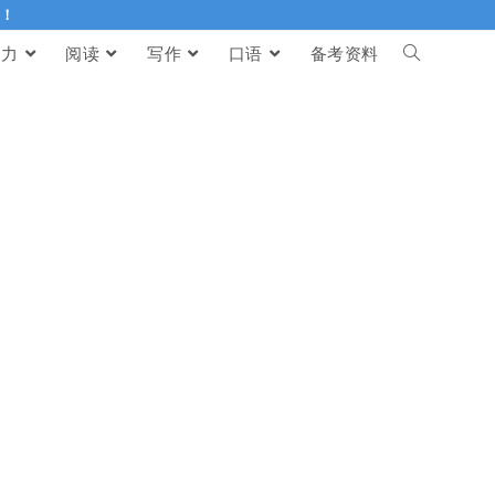
伴！
听力
阅读
写作
口语
备考资料