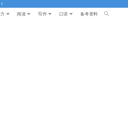
伴！
听力
阅读
写作
口语
备考资料