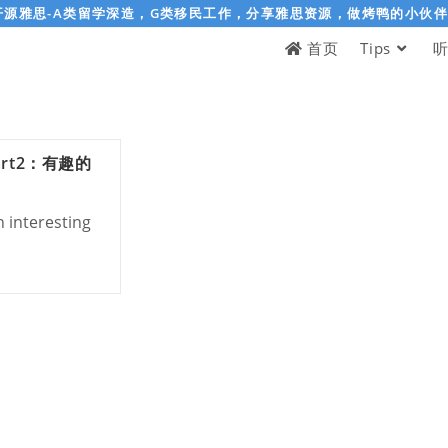
开源雅思-A类留学深造，G类移民工作，分享雅思资源，做烤鸭的小伙
首页
Tips
rt2：有趣的
 interesting