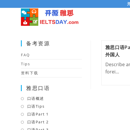
Skip
to
content
备考资源
雅思口语Pa
外国人
FAQ
Tips
Describe an
forei…
资料下载
雅思口语
口语概述
Opens
in
口语Tips
Opens
a
in
口语Part 1
Opens
new
a
in
口语Part 2
Opens
tab
new
a
in
口语Part 3
Opens