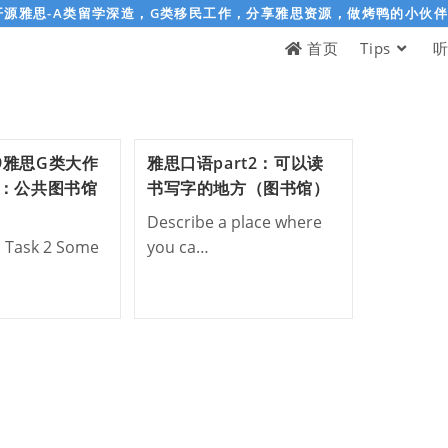
开源雅思-A类留学深造，G类移民工作，分享雅思资源，做烤鸭的小伙
首页
Tips
-09雅思G类大作
雅思口语part2：可以读
：公共图书馆
书写字的地方（图书馆）
Describe a place where
: Task 2 Some
you ca…