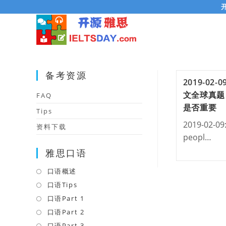
Skip
to
content
备考资源
2019-02
文全球真题
FAQ
是否重要
Tips
2019-02-09
资料下载
peopl…
雅思口语
口语概述
Opens
in
口语Tips
Opens
a
in
口语Part 1
Opens
new
a
in
口语Part 2
Opens
tab
new
a
in
口语Part 3
Opens