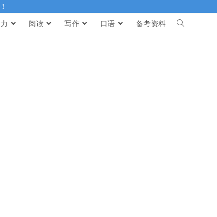
伴！
听力
阅读
写作
口语
备考资料