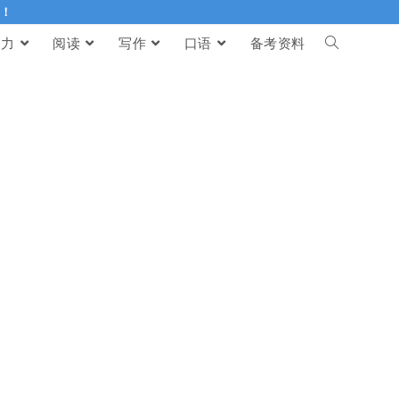
伴！
听力
阅读
写作
口语
备考资料