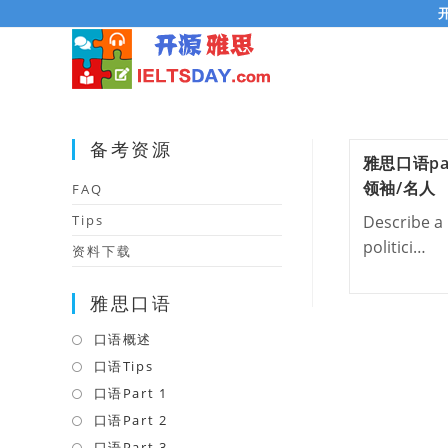
Skip
to
content
备考资源
雅思口语pa
领袖/名人
FAQ
Tips
Describe a 
politici…
资料下载
雅思口语
口语概述
Opens
in
口语Tips
Opens
a
in
口语Part 1
Opens
new
a
in
口语Part 2
Opens
tab
new
a
in
口语Part 3
Opens