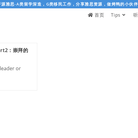
开源雅思-A类留学深造，G类移民工作，分享雅思资源，做烤鸭的小伙
首页
Tips
rt2：崇拜的
leader or