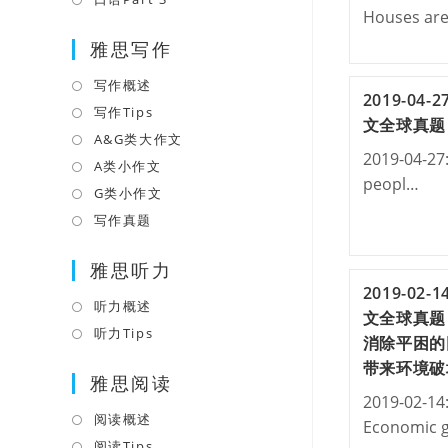
Houses ar
tab
new
a
in
tab
雅思写作
new
a
tab
new
写作概述
Opens
2019-04
tab
in
写作Tips
Opens
文全球真题
a
in
A&G类大作文
Opens
2019-04-27
new
a
in
A类小作文
Opens
peopl…
tab
new
a
in
G类小作文
Opens
tab
new
a
in
写作真题
Opens
tab
new
a
in
tab
雅思听力
new
a
2019-02
tab
new
听力概述
Opens
文全球真题
tab
in
听力Tips
Opens
消除平困的
a
in
带来环境破
雅思阅读
new
a
2019-02-14:
tab
new
阅读概述
Opens
Economic 
tab
in
阅读Tips
Opens